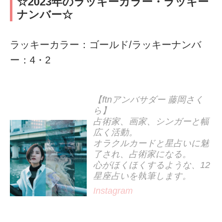
☆2023年のラッキーカラー・ラッキー
ナンバー☆
ラッキーカラー：ゴールド/ラッキーナンバ
ー：4・2
【ftnアンバサダー 藤岡さく
ら】
占術家、画家、シンガーと幅
広く活動。
オラクルカードと星占いに魅
了され、占術家になる。
心がほくほくするような、12
星座占いを執筆します。
Instagram