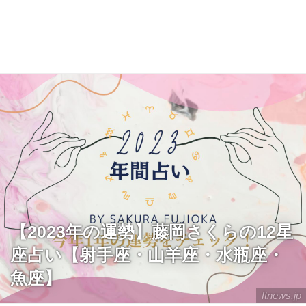
【2023年の運勢】藤岡さくらの12星
座占い【射手座・山羊座・水瓶座・
魚座】
ftnews.jp