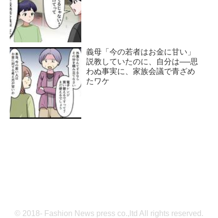
義母「今の若者はお金に甘い」
説教していたのに、自分は──思
わぬ事実に、家族会議で青ざめ
たワケ
© 2018- Fashion News press co.,ltd All rights reserved.