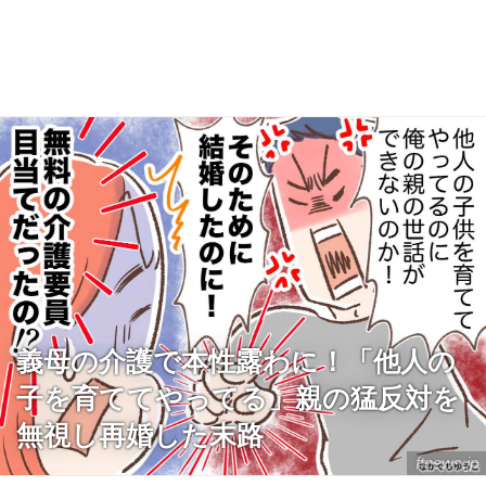
義母の介護で本性露わに！「他人の
子を育ててやってる」親の猛反対を
無視し再婚した末路
ftnews.jp