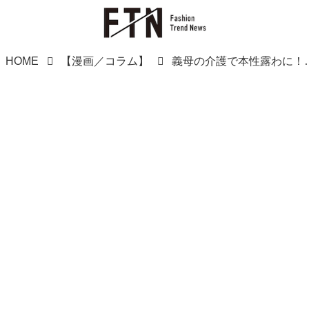
HOME
【漫画／コラム】
義母の介護で本性露わに！「他人の子を