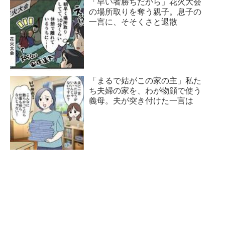
「早い者勝ちだから」花火大会
の場所取りを奪う親子。息子の
一言に、そそくさと退散
「まるで姑がこの家の主」私た
ち夫婦の家を、わが物顔で使う
義母。夫が突き付けた一言は