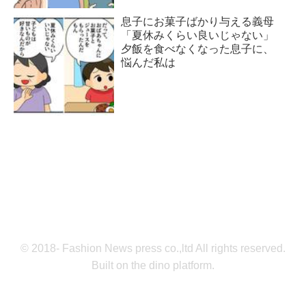
息子にお菓子ばかり与える義母
「夏休みくらい良いじゃない」
夕飯を食べなくなった息子に、
悩んだ私は
© 2018- Fashion News press co.,ltd All rights reserved.
Built on
the dino platform
.