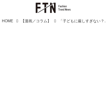
HOME
【漫画／コラム】
「子どもに厳しすぎない？」と言ってい