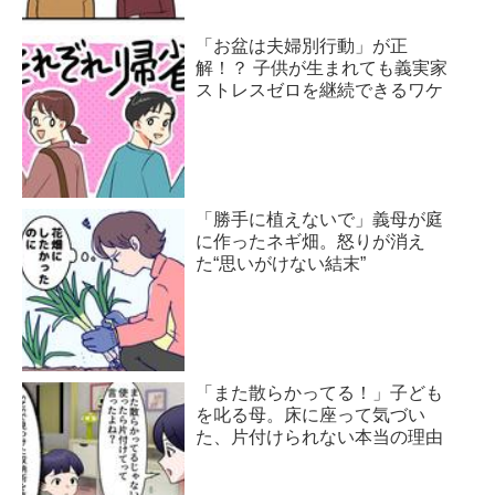
「お盆は夫婦別行動」が正
解！？ 子供が生まれても義実家
ストレスゼロを継続できるワケ
「勝手に植えないで」義母が庭
に作ったネギ畑。怒りが消え
た“思いがけない結末”
「また散らかってる！」子ども
を叱る母。床に座って気づい
た、片付けられない本当の理由