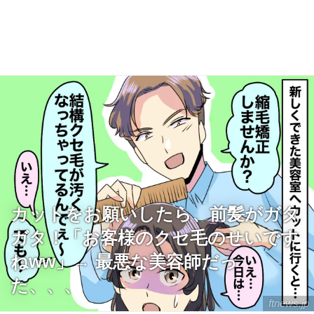
カットをお願いしたら、前髪がガタ
ガタ！「お客様のクセ毛のせいです
ねww」→ 最悪な美容師だっ
た、、、
ftnews.jp