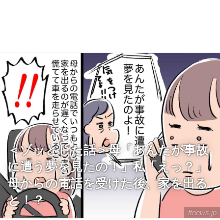
＜ゾッとした話＞母「あんたが事故
に遭う夢を見たの！」私「えっ？」
母からの電話を受けた後、家を出る
と！？
ftnews.jp