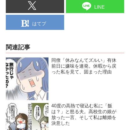
LINE
はてブ
関連記事
同僚「休みなんてズルい」有休
前日に嫌味を連発。休暇から戻
った私を見て、固まった理由
40度の高熱で寝込む私に「飯
は？」と怒る夫。高校生の娘が
放った一言、そして私は離婚を
決意した