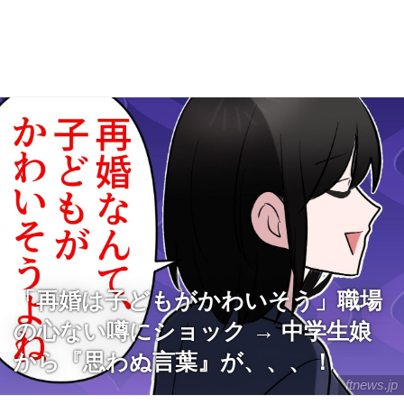
「再婚は子どもがかわいそう」職場
の心ない噂にショック → 中学生娘
から『思わぬ言葉』が、、、！
ftnews.jp