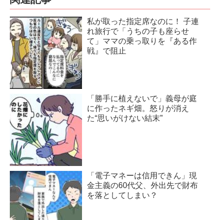
私が取った指定席なのに！ 子連
れ旅行で「うちの子も座らせ
て」ママの乗っ取りを『ある作
戦』で阻止
「勝手に植えないで」義母が庭
に作ったネギ畑。怒りが消え
た“思いがけない結末”
「電子マネーは信用できん」現
金主義の60代父、外出先で財布
を落としてしまい？