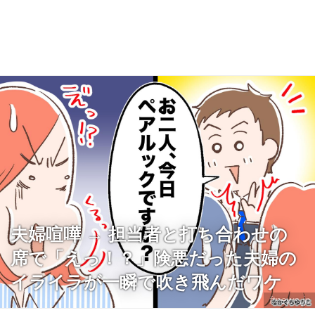
夫婦喧嘩 → 担当者と打ち合わせの
席で「えっ！？」険悪だった夫婦の
イライラが一瞬で吹き飛んだワケ
ftnews.jp