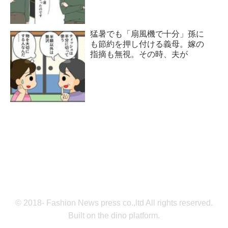
猛暑でも「扇風機で十分」孫に
も節約を押し付ける義母。嫁の
指摘も無視。その時、夫が
© 2018- Fashion News press co.,ltd All rights reserved.
Built on
the dino platform
.