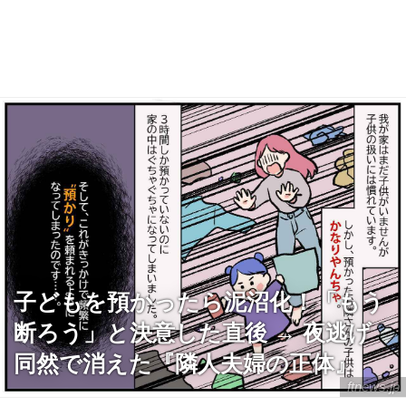
子どもを預かったら泥沼化！「もう
断ろう」と決意した直後 → 夜逃げ
同然で消えた『隣人夫婦の正体』
ftnews.jp