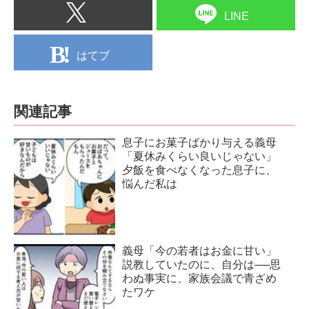
LINE
はてブ
関連記事
息子にお菓子ばかり与える義母
「夏休みくらい良いじゃない」
夕飯を食べなくなった息子に、
悩んだ私は
義母「今の若者はお金に甘い」
説教していたのに、自分は──思
わぬ事実に、家族会議で青ざめ
たワケ