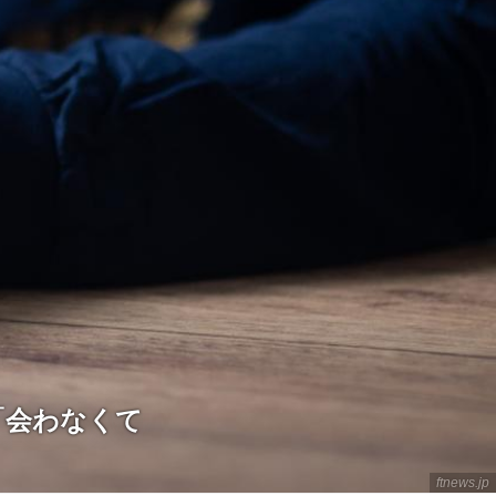
「会わなくて
ftnews.jp