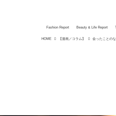
Fashion Report
Beauty & Life Report
HOME
【漫画／コラム】