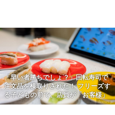
「早い者勝ちでしょ？」回転寿司で
注文品を横取りされた！ フリーズす
る子どもの前で、店員が「お客様」
ftnews.jp