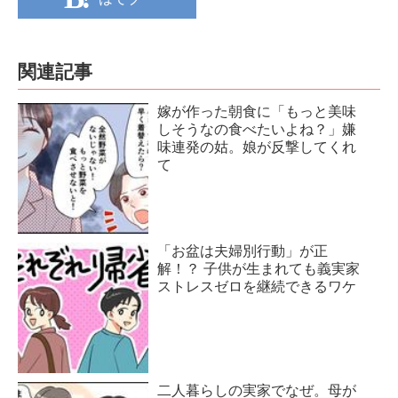
関連記事
嫁が作った朝食に「もっと美味
しそうなの食べたいよね？」嫌
味連発の姑。娘が反撃してくれ
て
「お盆は夫婦別行動」が正
解！？ 子供が生まれても義実家
ストレスゼロを継続できるワケ
二人暮らしの実家でなぜ。母が