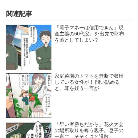
関連記事
「電子マネーは信用できん」現
金主義の60代父、外出先で財布
を落としてしまい？
家庭菜園のトマトを無断で収穫
している女性が！ 問い詰める
と、耳を疑う一言が
「早い者勝ちだから」花火大会
の場所取りを奪う親子。息子の
一言に、そそくさと退散