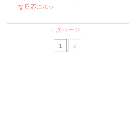
な反応にホッ
次ページ
1
2