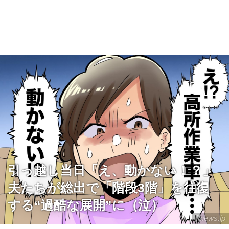
引っ越し当日「え、動かない！？」
夫たちが総出で「階段3階」を往復
する“過酷な展開”に（泣）
ftnews.jp