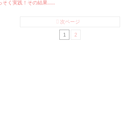
く実践！その結果......
次ページ
1
2