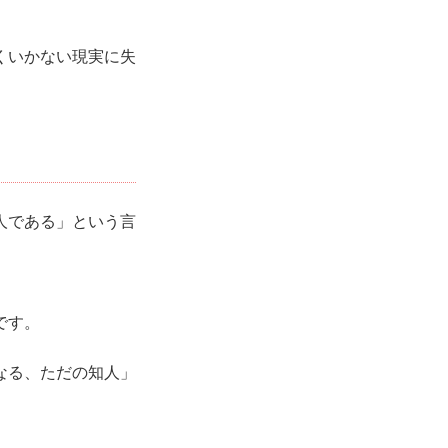
くいかない現実に失
人である」という言
です。
なる、ただの知人」