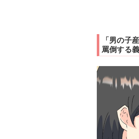
「男の子
罵倒する