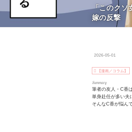
「このクソ
嫁の反撃
2026-05-01
【漫画／コラム】
筆者の友人・C香は
単身赴任が多い夫
そんなC香が悩ん