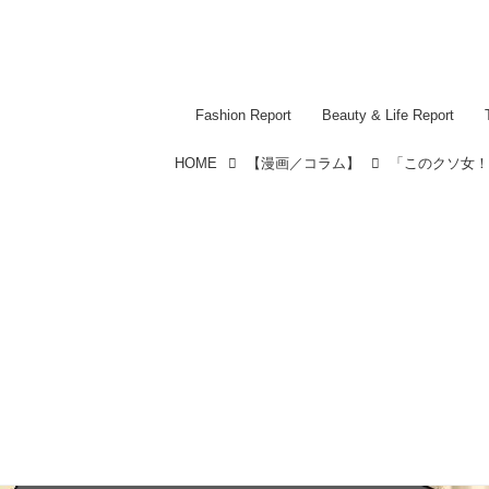
Fashion Report
Beauty & Life Report
HOME
【漫画／コラム】