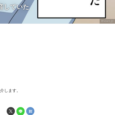
音していた
ftnews.jp
紹介します。