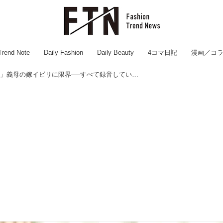
Trend Note
Daily Fashion
Daily Beauty
4コマ日記
漫画／コ
「このクソ女！」義母の嫁イビリに限界──すべて録音していた嫁の反撃