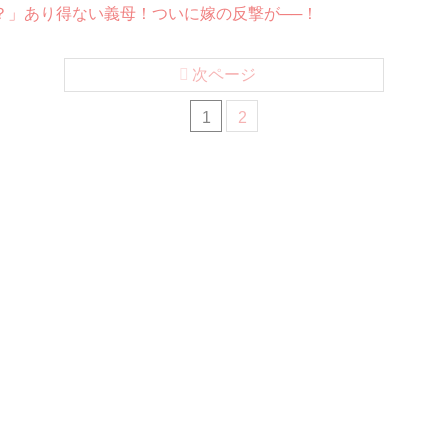
？」あり得ない義母！ついに嫁の反撃が──！
次ページ
1
2