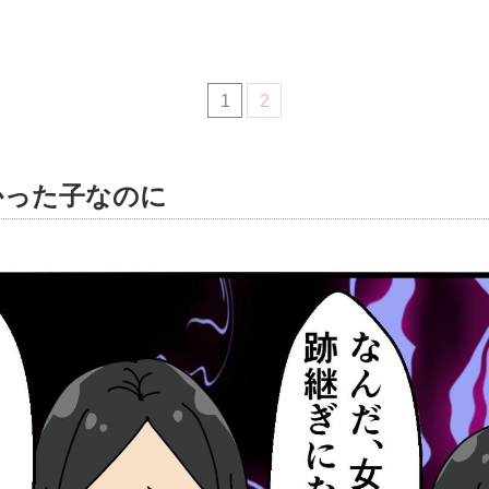
1
2
かった子なのに