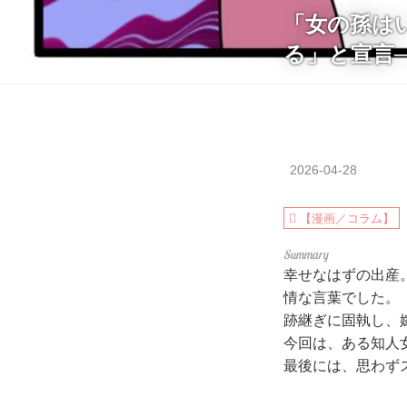
「女の孫は
る」と宣言
2026-04-28
【漫画／コラム】
幸せなはずの出産
情な言葉でした。
跡継ぎに固執し、
今回は、ある知人
最後には、思わず