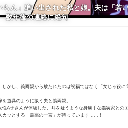
いらん」追い出された私と娘。夫は「若
──数年後の連絡に絶句
。しかし、義両親から放たれたのは祝福ではなく「女じゃ役に
嫁を道具のように扱う夫と義両親。
女性A子さんが体験した、耳を疑うような身勝手な義実家との
スカッとする「最高の一言」が待っています……！