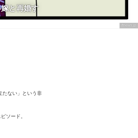
い嫁と再婚す
ftnews.jp
立たない」という非
エピソード。