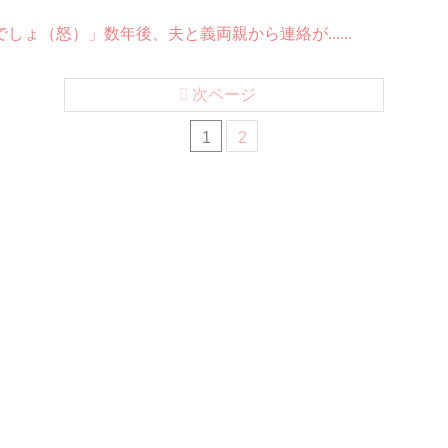
しょ（怒）」数年後、夫と義両親から連絡が......
次ページ
1
2