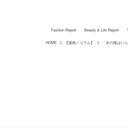
Fashion Report
Beauty & Life Report
HOME
【漫画／コラム】