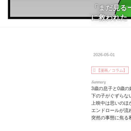
「まだ見る
に救われた
2026-05-01
【漫画／コラム】
3歳の息子と0歳
下の子がぐずらな
上映中は思いのほ
エンドロールが流
突然の事態に焦る