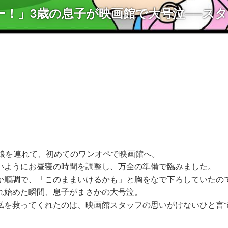
ー！」3歳の息子が映画館で大号泣──ス
の娘を連れて、初めてのワンオペで映画館へ。
いようにお昼寝の時間を調整し、万全の準備で臨みました。
か順調で、「このままいけるかも」と胸をなで下ろしていたの
れ始めた瞬間、息子がまさかの大号泣。
私を救ってくれたのは、映画館スタッフの思いがけないひと言