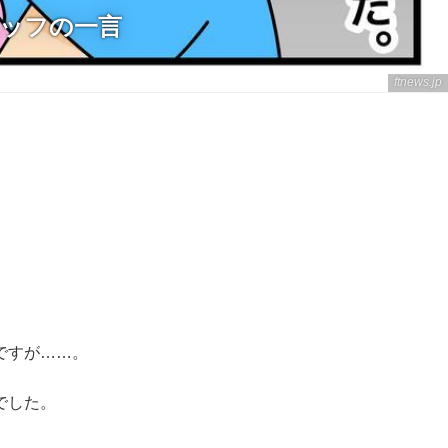
タッフの一言
ftnews.jp
ですが……。
でした。