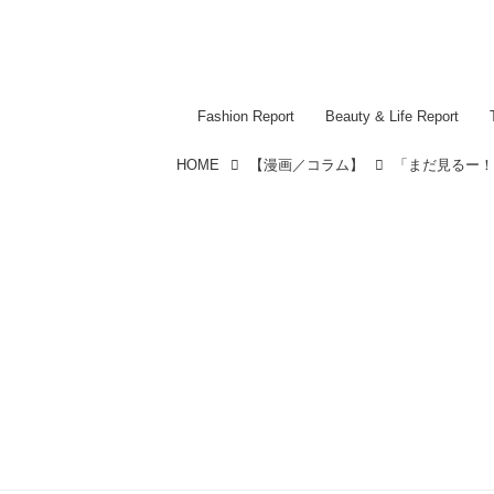
Fashion Report
Beauty & Life Report
HOME
【漫画／コラム】