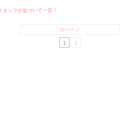
スタッフが近づいて一言！
次ページ
1
2