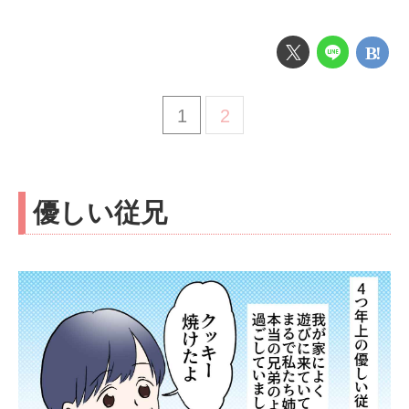
1
2
優しい従兄