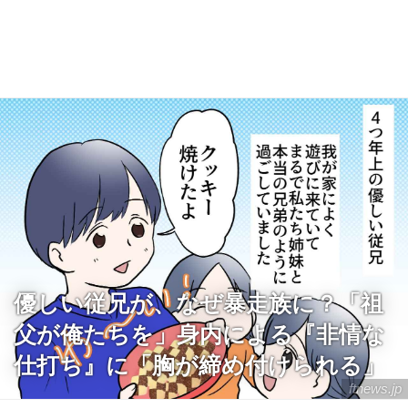
優しい従兄が、なぜ暴走族に？「祖
父が俺たちを」身内による『非情な
仕打ち』に「胸が締め付けられる」
ftnews.jp