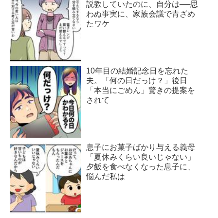
説教していたのに、自分は──思
わぬ事実に、家族会議で青ざめ
たワケ
10年目の結婚記念日を忘れた
夫。「何の日だっけ？」後日
「本当にごめん」驚きの提案を
されて
息子にお菓子ばかり与える義母
「夏休みくらい良いじゃない」
夕飯を食べなくなった息子に、
悩んだ私は