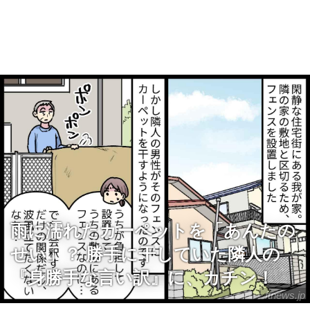
雨に濡れたカーペットを「あんたの
せい」？ 勝手に干していた隣人の
『身勝手な言い訳』に、カチン！
ftnews.jp