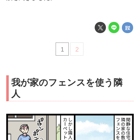
1
2
我が家のフェンスを使う隣
人