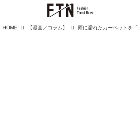
HOME
【漫画／コラム】
雨に濡れたカーペットを「あんたのせい」？ 