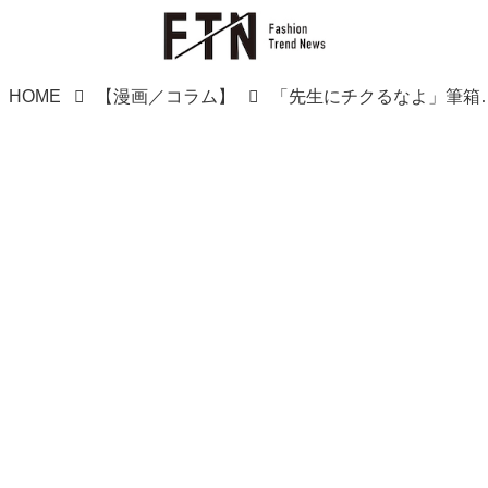
HOME
【漫画／コラム】
「先生にチクるなよ」筆箱を壊され、絶望する小