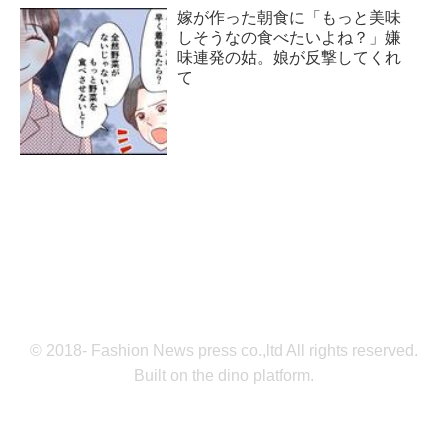
嫁が作った朝食に「もっと美味
しそうなの食べたいよね？」嫌
味連発の姑。娘が反撃してくれ
て
© 2018- Fashion News press co.,ltd All rights reserved.
Built on
the dino platform
.