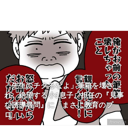
「先生にチクるなよ」筆箱を壊さ
れ、絶望する小1息子。担任の『見事
な誘導尋問』に「まさに教育のプ
ロ」
ftnews.jp