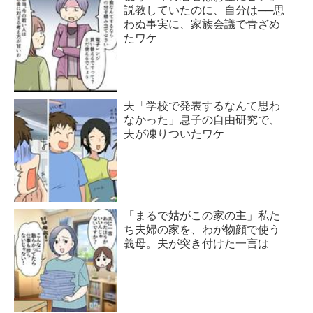
説教していたのに、自分は──思
わぬ事実に、家族会議で青ざめ
たワケ
夫「学校で発表するなんて思わ
なかった」息子の自由研究で、
夫が凍りついたワケ
「まるで姑がこの家の主」私た
ち夫婦の家を、わが物顔で使う
義母。夫が突き付けた一言は