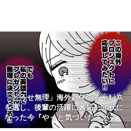
「どうせ無理」海外赴任のチャンス
を逃し、後輩の活躍に嫉妬。50代に
なった今『やっと気づいたこと』
ftnews.jp