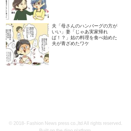
夫「母さんのハンバーグの方が
いい」妻「じゃあ実家帰れ
ば！？」姑の料理を食べ始めた
夫が青ざめたワケ
© 2018- Fashion News press co.,ltd All rights reserved.
Built on
the dino platform
.