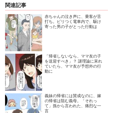
関連記事
赤ちゃんの泣き声に、乗客が舌
打ち。ピリつく電車内で、駆け
寄った男の子がとった行動は
「帰省しないなら、ママ友の子
を送迎すべき」？ 謎理論に呆れ
ていたら、ママ友が予想外の行
動に
義妹の帰省には賛成なのに、嫁
の帰省は阻む義母。「それっ
て」孫から言われた、痛烈な一
言