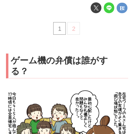
1
2
ゲーム機の弁償は誰がす
る？