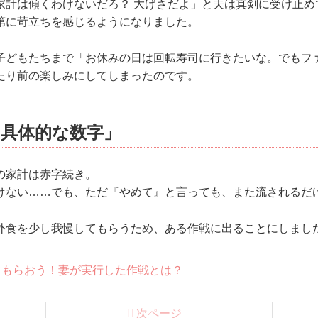
家計は傾くわけないだろ？ 大げさだよ」と夫は真剣に受け止め
第に苛立ちを感じるようになりました。
子どもたちまで「お休みの日は回転寿司に行きたいな。でもフ
たり前の楽しみにしてしまったのです。
「具体的な数字」
の家計は赤字続き。
けない……でも、ただ『やめて』と言っても、また流されるだ
外食を少し我慢してもらうため、ある作戦に出ることにしまし
してもらおう！妻が実行した作戦とは？
次ページ