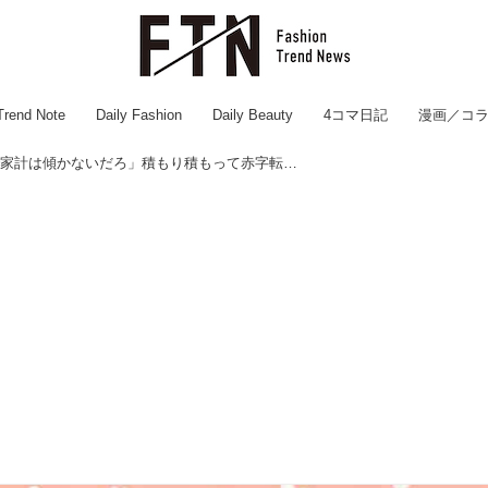
Trend Note
Daily Fashion
Daily Beauty
4コマ日記
漫画／コ
夫「飯くらいで家計は傾かないだろ」積もり積もって赤字転落。外食大好き夫を改心させた、妻の『作戦』は