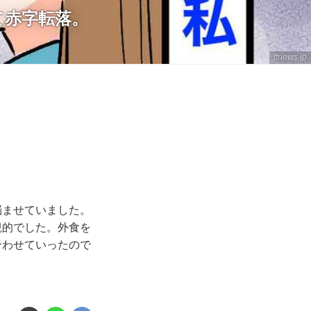
て赤字転落。
ftnews.jp
悩ませていました。
観的でした。外食を
合わせていったので