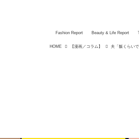
Fashion Report
Beauty & Life Report
HOME
【漫画／コラム】