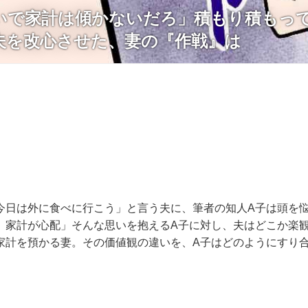
いで家計は傾かないだろ」積もり積もっ
夫を改心させた、妻の『作戦』は
今日は外に食べに行こう」と言う夫に、筆者の知人A子は頭を
、家計が心配」そんな思いを抱えるA子に対し、夫はどこか楽
家計を預かる妻。その価値観の違いを、A子はどのようにすり