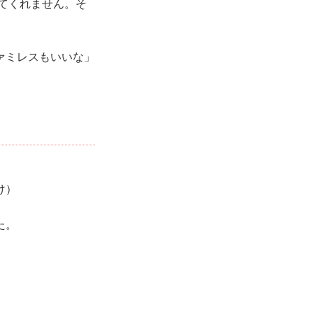
てくれません。そ
ァミレスもいいな」
け）
た。