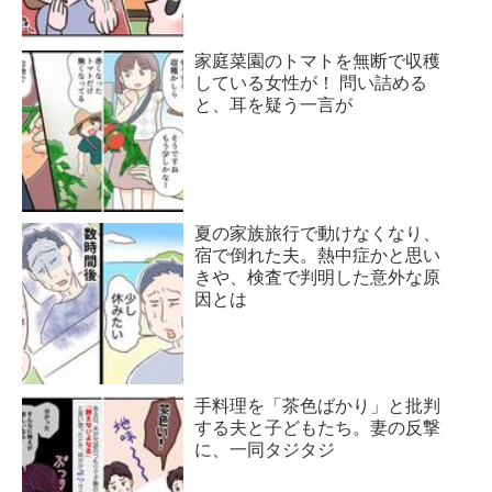
家庭菜園のトマトを無断で収穫
している女性が！ 問い詰める
と、耳を疑う一言が
夏の家族旅行で動けなくなり、
宿で倒れた夫。熱中症かと思い
きや、検査で判明した意外な原
因とは
手料理を「茶色ばかり」と批判
する夫と子どもたち。妻の反撃
に、一同タジタジ