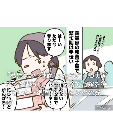
「私はカップ麺だったのに」義実家
でこき使われ、休日を捨てた嫁を待
っていた『絶望的なリビングの光
景』
ftnews.jp