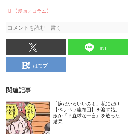
【漫画／コラム】
コメントを読む・書く
LINE
はてブ
関連記事
「嫁だからいいのよ」私にだけ
【ペラペラ座布団】を渡す姑。
娘が『ド直球な一言』を放った
結果