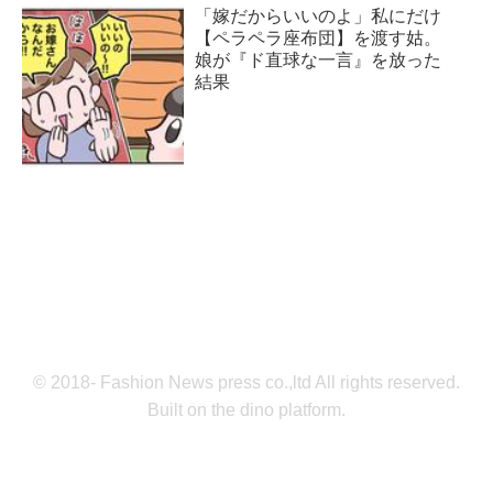
「嫁だからいいのよ」私にだけ
【ペラペラ座布団】を渡す姑。
娘が『ド直球な一言』を放った
結果
© 2018- Fashion News press co.,ltd All rights reserved.
Built on
the dino platform
.