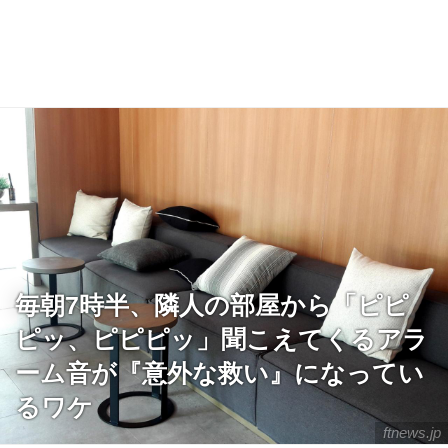
毎朝7時半、隣人の部屋から「ピピ
ピッ、ピピピッ」聞こえてくるアラ
ーム音が『意外な救い』になってい
るワケ
ftnews.jp