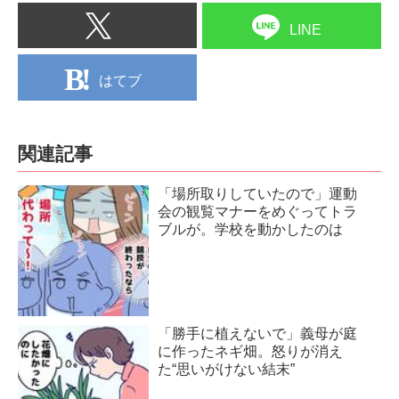
LINE
はてブ
関連記事
「場所取りしていたので」運動
会の観覧マナーをめぐってトラ
ブルが。学校を動かしたのは
「勝手に植えないで」義母が庭
に作ったネギ畑。怒りが消え
た“思いがけない結末”