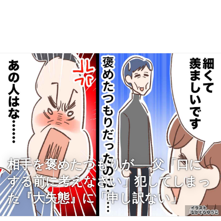
相手を褒めたつもりが──父「口に
する前に考えなさい」犯してしまっ
た『大失態』に「申し訳ない」
ftnews.jp