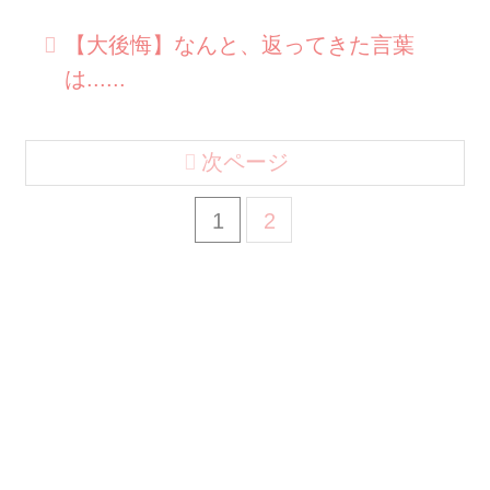
【大後悔】なんと、返ってきた言葉
は......
次ページ
1
2