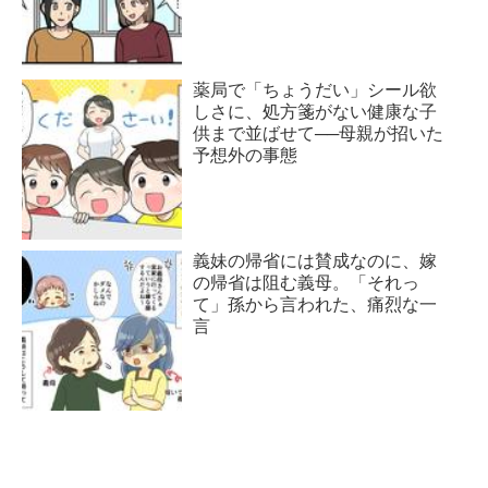
薬局で「ちょうだい」シール欲
しさに、処方箋がない健康な子
供まで並ばせて──母親が招いた
予想外の事態
義妹の帰省には賛成なのに、嫁
の帰省は阻む義母。「それっ
て」孫から言われた、痛烈な一
言