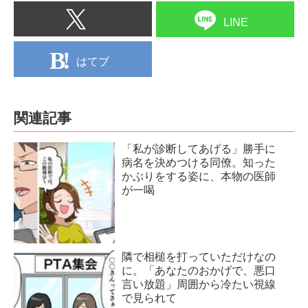
LINE
はてブ
関連記事
「私が診断してあげる」勝手に
病名を決めつける同僚。知った
かぶりをする姿に、本物の医師
が一喝
隣で相槌を打っていただけなの
に。「あなたのおかげで、悪口
言い放題」周囲から冷たい視線
で見られて