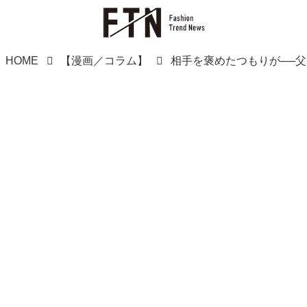
HOME
【漫画／コラム】
相手を