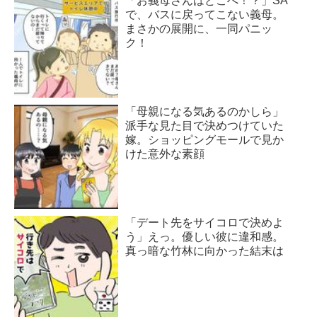
「お義母さんはどこへ！？」SA
で、バスに戻ってこない義母。
まさかの展開に、一同パニッ
ク！
「母親になる気あるのかしら」
派手な見た目で決めつけていた
嫁。ショッピングモールで見か
けた意外な素顔
「デート先をサイコロで決めよ
う」えっ。優しい彼に違和感。
真っ暗な竹林に向かった結末は