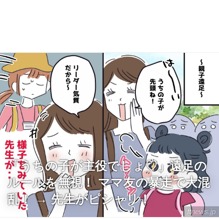
「うちの子が主役でしょ♡」遠足の
ルールを無視！ ママ友の暴走で大混
乱！ → 先生がピシャリ！
ftnews.jp