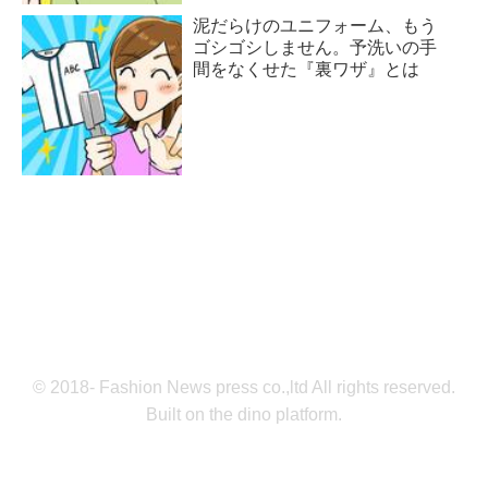
泥だらけのユニフォーム、もう
ゴシゴシしません。予洗いの手
間をなくせた『裏ワザ』とは
© 2018- Fashion News press co.,ltd All rights reserved.
Built on
the dino platform
.