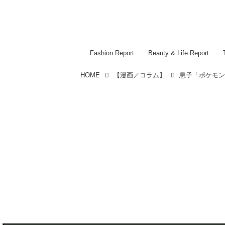
Fashion Report
Beauty & Life Report
HOME
【漫画／コラム】