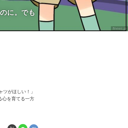
るのに。でも
ftnews.jp
ャツがほしい！」
る心を育てる一方