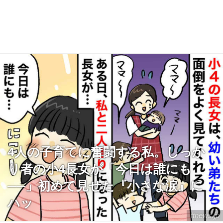
4人の子育てに奮闘する私。しっか
り者の小4長女が「今日は誰にも
──」初めて見せた『小さな涙』に
ハッ
ftnews.jp