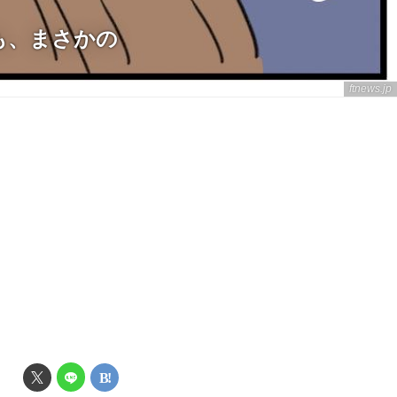
も、まさかの
ftnews.jp