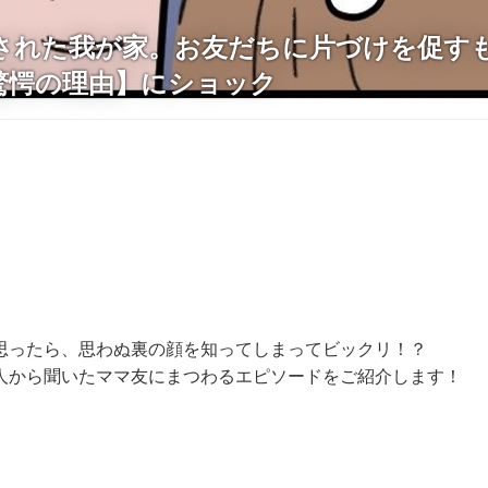
された我が家。お友だちに片づけを促す
驚愕の理由】にショック
思ったら、思わぬ裏の顔を知ってしまってビックリ！？
人から聞いたママ友にまつわるエピソードをご紹介します！