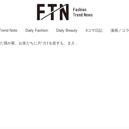
Trend Note
Daily Fashion
Daily Beauty
4コマ日記
漫画／コ
たまり場にされた我が家。お友だちに片づけを促すも、まさかの拒否！？【驚愕の理由】にショック