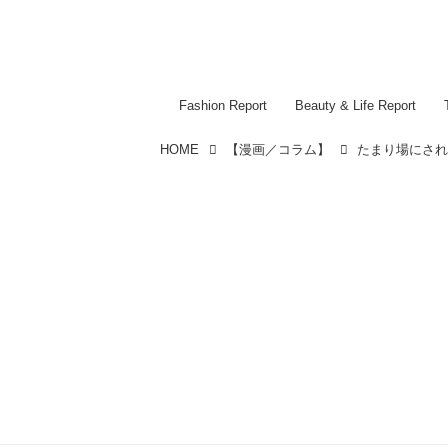
Fashion Report
Beauty & Life Report
HOME
【漫画／コラム】