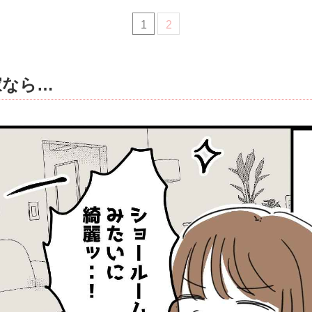
1
2
家なら…