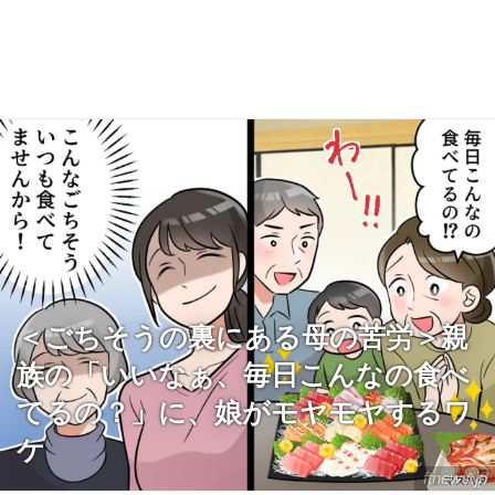
＜ごちそうの裏にある母の苦労＞親
族の「いいなぁ、毎日こんなの食べ
てるの？」に、娘がモヤモヤするワ
ケ
ftnews.jp