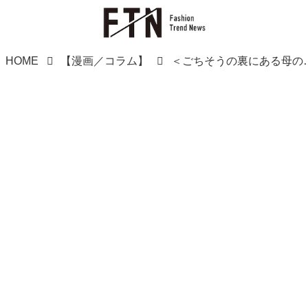
HOME
【漫画／コラム】
＜ごちそうの裏にある母の苦労＞親族の「いいな