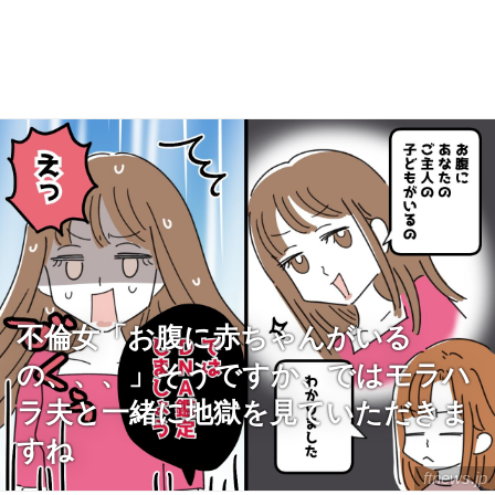
不倫女「お腹に赤ちゃんがいる
の、、、」そうですか、ではモラハ
ラ夫と一緒に地獄を見ていただきま
すね
ftnews.jp