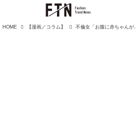
HOME
【漫画／コラム】
不倫女「お腹に赤ちゃんがいるの、、、」そう