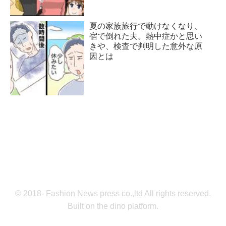
夏の家族旅行で動けなくなり、
宿で倒れた夫。熱中症かと思い
きや、検査で判明した意外な原
因とは
© 2018- Fashion News press co.,ltd All rights reserved.
Built on
the dino platform
.