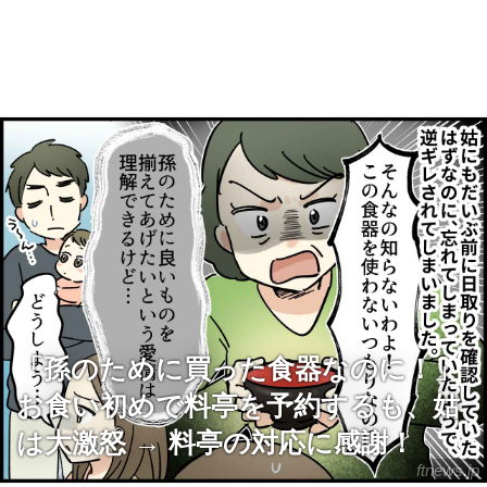
「孫のために買った食器なのに！」
お食い初めで料亭を予約するも、姑
は大激怒 → 料亭の対応に感謝！
ftnews.jp