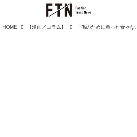
HOME
【漫画／コラム】
「孫のために買った食器なのに！」お食い初め