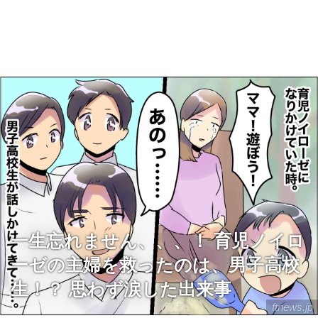
一生忘れません、、、！ 育児ノイロ
ーゼの主婦を救ったのは、男子高校
生！？ 思わず涙した出来事
ftnews.jp