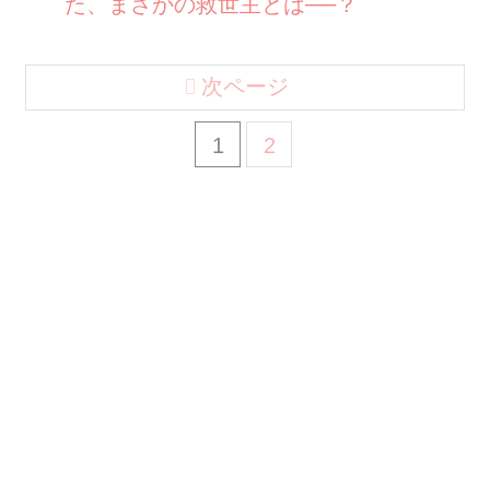
た、まさかの救世主とは──？
次ページ
1
2