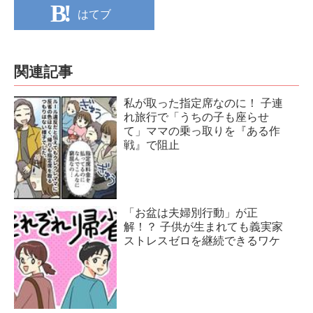
はてブ
関連記事
私が取った指定席なのに！ 子連
れ旅行で「うちの子も座らせ
て」ママの乗っ取りを『ある作
戦』で阻止
「お盆は夫婦別行動」が正
解！？ 子供が生まれても義実家
ストレスゼロを継続できるワケ