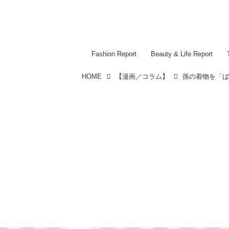
Fashion Report
Beauty & Life Report
HOME
【漫画／コラム】