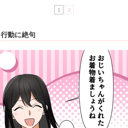
1
2
チ行動に絶句