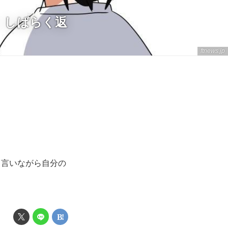
」しばらく返
ftnews.jp
と言いながら自分の