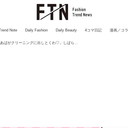
Trend Note
Daily Fashion
Daily Beauty
4コマ日記
漫画／コ
孫の着物を「ばあばがクリーニングに出しとくわ♡」しばらく返ってこないと思ったら──義母の返事に絶句！