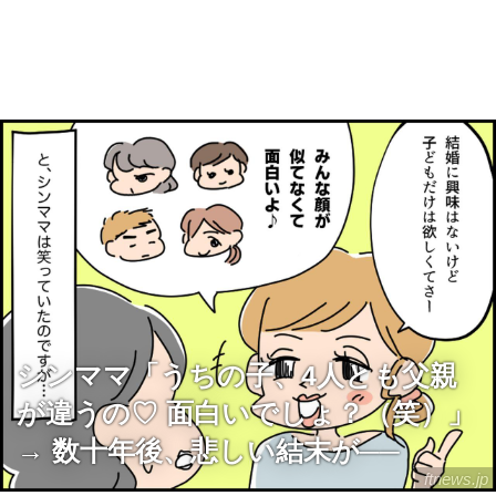
シンママ「うちの子、4人とも父親
が違うの♡ 面白いでしょ？（笑）」
→ 数十年後、悲しい結末が──
ftnews.jp