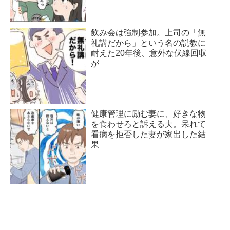
飲み会は強制参加。上司の「無
礼講だから」という名の説教に
耐えた20年後、意外な伏線回収
が
健康管理に励む妻に、好きな物
を食わせろと訴える夫。呆れて
看病を拒否した妻が家出した結
果