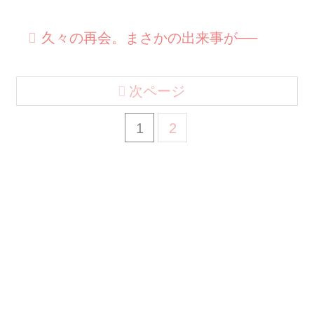
久々の再会。まさかの出来事が──
次ページ
1
2