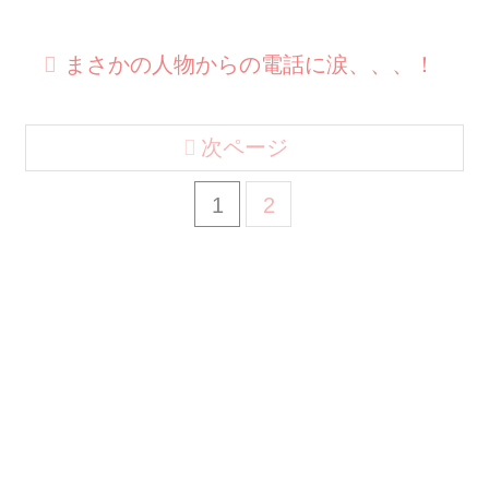
まさかの人物からの電話に涙、、、！
次ページ
1
2