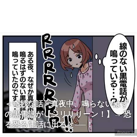
＜奇妙な話＞真夜中、鳴らないはず
の黒電話が【ジリリリーン！】→ 恐
る恐る電話に出ると──！
ftnews.jp