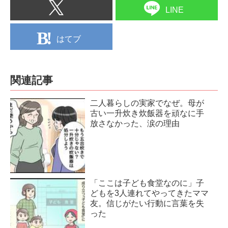
LINE
はてブ
関連記事
二人暮らしの実家でなぜ。母が
古い一升炊き炊飯器を頑なに手
放さなかった、涙の理由
「ここは子ども食堂なのに」子
どもを3人連れてやってきたママ
友。信じがたい行動に言葉を失
った