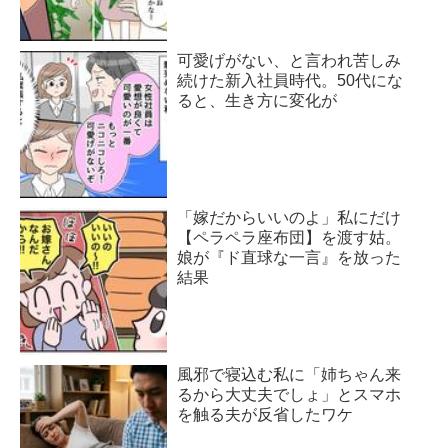
可愛げがない、と言われ苦しみ
続けた新入社員時代。50代にな
ると、生き方に変化が
「嫁だからいいのよ」私にだけ
【ペラペラ座布団】を渡す姑。
娘が『ド直球な一言』を放った
結果
風邪で寝込む私に「姉ちゃん来
るから大丈夫でしょ」とスマホ
を触る夫が反省したワケ