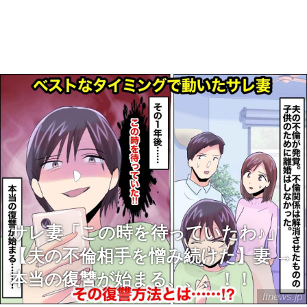
サレ妻「この時を待っていたわ♪」
【夫の不倫相手を憎み続けた】妻 →
本当の復讐が始まる、、、！！
ftnews.jp