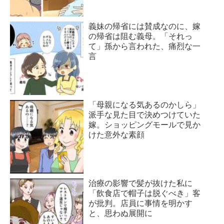
義妹の帰省には賛成なのに、嫁
の帰省は阻む義母。「それっ
て」孫から言われた、痛烈な一
言
「母親になる気あるのかしら」
派手な見た目で決めつけていた
嫁。ショッピングモールで見か
けた意外な素顔
治療の影響で髪が抜けた私に
「飲食店で帽子は脱ぐべき」客
が批判。店員に事情を明かす
と、思わぬ展開に