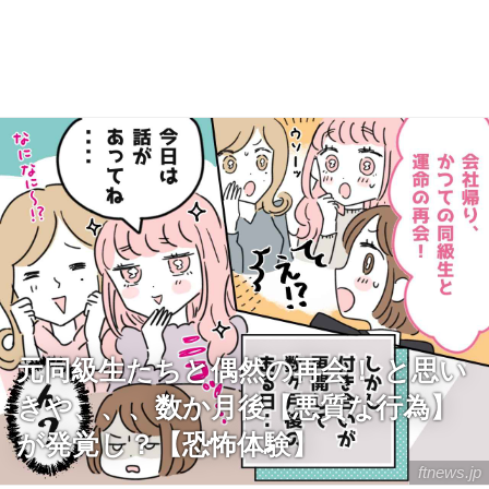
元同級生たちと偶然の再会！ と思い
きや、、、数か月後【悪質な行為】
が発覚し？【恐怖体験】
ftnews.jp