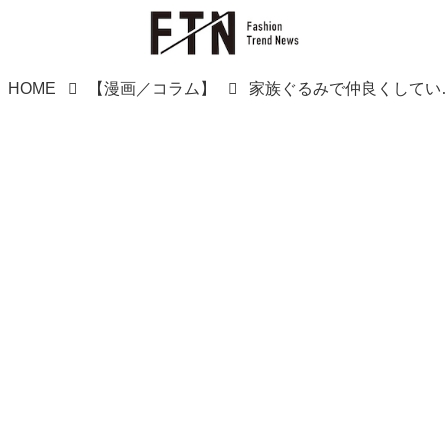
HOME
【漫画／コラム】
家族ぐるみで仲良くしていたママ友 → 