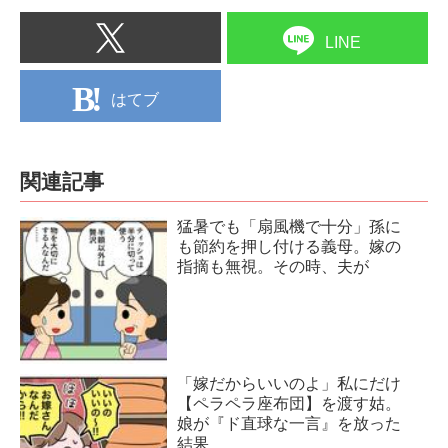
LINE
はてブ
関連記事
猛暑でも「扇風機で十分」孫に
も節約を押し付ける義母。嫁の
指摘も無視。その時、夫が
「嫁だからいいのよ」私にだけ
【ペラペラ座布団】を渡す姑。
娘が『ド直球な一言』を放った
結果