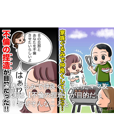
家族ぐるみで仲良くしていたママ友
→ 実は【不倫の捏造】が目的だっ
た！なぜそんなことを？
ftnews.jp