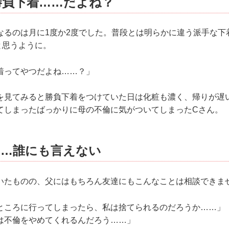
勝負下着……だよね？
なるのは月に1度か2度でした。普段とは明らかに違う派手な下
と思うように。
着ってやつだよね……？」
を見てみると勝負下着をつけていた日は化粧も濃く、帰りが遅
てしまったばっかりに母の不倫に気がついてしまったCさん。
……誰にも言えない
いたものの、父にはもちろん友達にもこんなことは相談できま
ところに行ってしまったら、私は捨てられるのだろうか……」
は不倫をやめてくれるんだろう……」