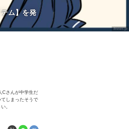
イテム】を発
ftnews.jp
人Cさんが中学生だ
いてしまったそうで
さい。