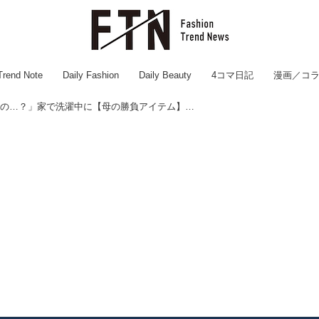
Trend Note
Daily Fashion
Daily Beauty
4コマ日記
漫画／コ
「え、これママの…？」家で洗濯中に【母の勝負アイテム】を発見…。え？不倫してる…？＜その後、娘は？＞