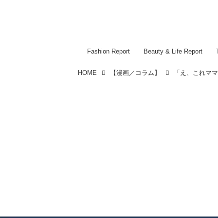
Fashion Report
Beauty & Life Report
HOME
【漫画／コラム】