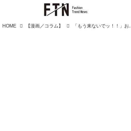
HOME
【漫画／コラム】
「もう来ないでッ！！」お昼になるとやってく