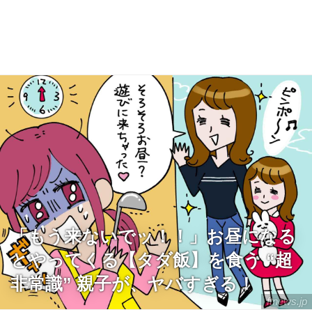
「もう来ないでッ！！」お昼になる
とやってくる【タダ飯】を食う “超
非常識” 親子が、ヤバすぎる！
ftnews.jp