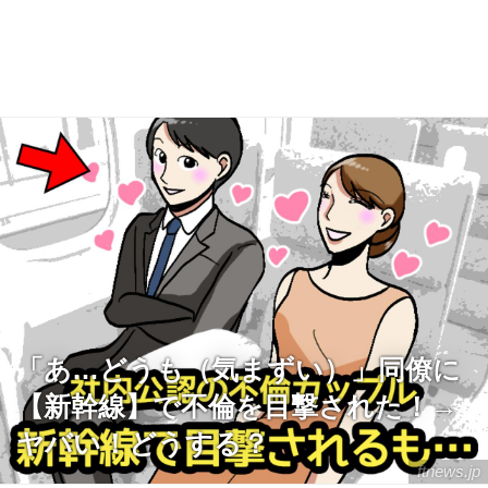
「あ…どうも（気まずい）」同僚に
【新幹線】で不倫を目撃された！→
ヤバい！どうする？
ftnews.jp