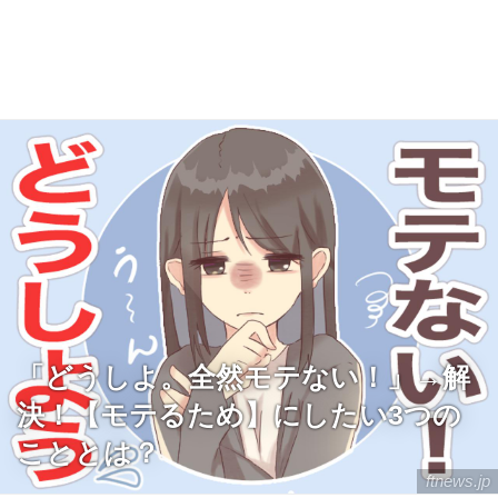
「どうしよ。全然モテない！」→解
決！【モテるため】にしたい3つの
こととは？
ftnews.jp