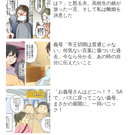
は？」と怒る夫。高校生の娘が
放った一言、そして私は離婚を
決意した
義母「帝王切開は普通じゃな
い」何気ない言葉に傷ついた過
去。今なら分かる、あの時の自
分に伝えたいこと
「お義母さんはどこへ！？」SA
で、バスに戻ってこない義母。
まさかの展開に、一同パニッ
ク！