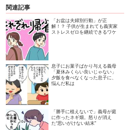
関連記事
「お盆は夫婦別行動」が正
解！？ 子供が生まれても義実家
ストレスゼロを継続できるワケ
息子にお菓子ばかり与える義母
「夏休みくらい良いじゃない」
夕飯を食べなくなった息子に、
悩んだ私は
「勝手に植えないで」義母が庭
に作ったネギ畑。怒りが消え
た“思いがけない結末”