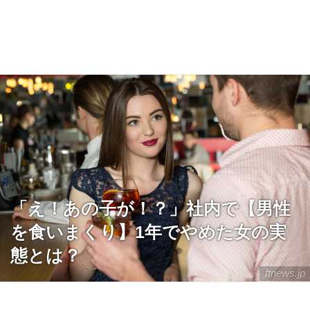
「え！あの子が！？」社内で【男性
を食いまくり】1年でやめた女の実
態とは？
ftnews.jp