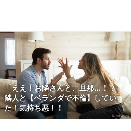
「ええ！お隣さんと、旦那…！？」
隣人と【ベランダで不倫】してい
た！気持ち悪！！
ftnews.jp