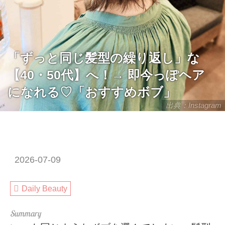
「ずっと同じ髪型の繰り返し」な
【40・50代】へ！→ 即今っぽヘア
になれる♡「おすすめボブ」
出典：Instagram
2026-07-09
Daily Beauty