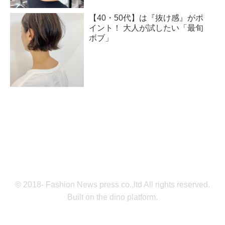
【40・50代】は『抜け感』がポ
イント！ 大人が試したい「最旬
ボブ」
© 2018- Fashion News press co.,ltd All rights reserved.
Built on
the dino platform
.