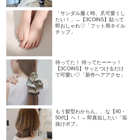
「サンダル履く時、爪可愛くし
たい！」→【3COINS】貼って
即おしゃれ♡「フット用ネイル
チップ」
待ってた！ 待ってたーーッ！
【3COINS】サッとつけるだけ
で可愛い♡「新作ヘアアクセ」
もう髪型わからん、、な【40・
50代】へ！→ 即真似したい「垢
抜けボブ」