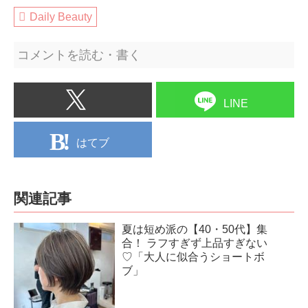
Daily Beauty
コメントを読む・書く
LINE
はてブ
関連記事
夏は短め派の【40・50代】集
合！ ラフすぎず上品すぎない
♡「大人に似合うショートボ
ブ」