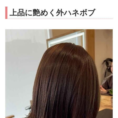
上品に艶めく外ハネボブ