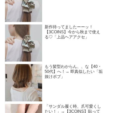
新作待ってましたーーッ！
【3COINS】今から秋まで使え
る♡「上品ヘアアクセ」
もう髪型わからん、、な【40・
50代】へ！→ 即真似したい「垢
抜けボブ」
「サンダル履く時、爪可愛くし
たい！」→【3COINS】貼って